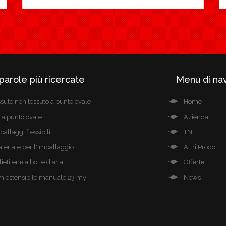
parole più ricercate
Menu di na
ssuto non tessuto a punto ovale
Home
t a punto ovale
Azienda
ballaggi flessibili
TNT
teriale per l'imballaggio
Altri Prodotti
lietilene a bolle d'aria
Offerte
lm estensibile manuale 23 my
News