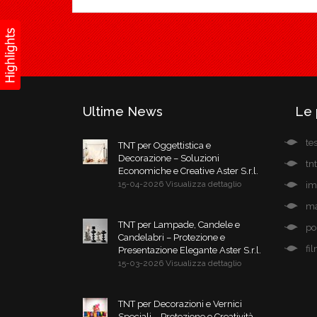
Ultime News
Le 
te
TNT per Oggettistica e
Decorazione – Soluzioni
tn
Economiche e Creative Aster S.r.l.
15-04-2026 Visualizza dettaglio
im
ma
TNT per Lampade, Candele e
po
Candelabri – Protezione e
fi
Presentazione Elegante Aster S.r.l.
15-03-2026 Visualizza dettaglio
TNT per Decorazioni e Vernici
Speciali – Protezione e Creatività