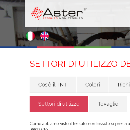
SETTORI DI UTILIZZO 
Cos'è il TNT
Colori
Richi
Settori di utilizzo
Tovaglie
Come abbiamo visto il tessuto non tessuto si presta ad
utilizzarlo.