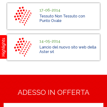
17-06-2014
Tessuto Non Tessuto con
Punto Ovale
14-05-2014
Lancio del nuovo sito web della
Aster srl
ADESSO IN OFFERTA